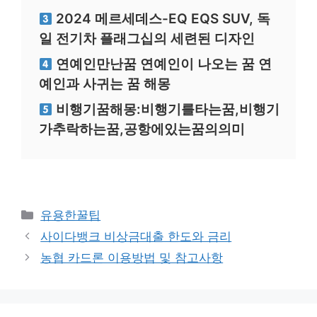
2024 메르세데스-EQ EQS SUV, 독
일 전기차 플래그십의 세련된 디자인
연예인만난꿈 연예인이 나오는 꿈 연
예인과 사귀는 꿈 해몽
비행기꿈해몽:비행기를타는꿈,비행기
가추락하는꿈,공항에있는꿈의의미
카
유용한꿀팁
테
사이다뱅크 비상금대출 한도와 금리
고
농협 카드론 이용방법 및 참고사항
리