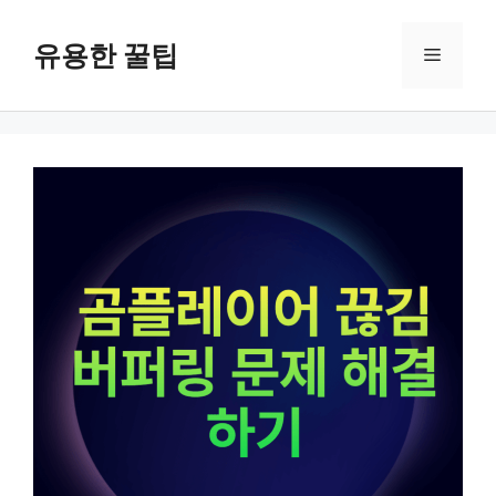
컨
텐
유용한 꿀팁
메
츠
로
뉴
건
너
뛰
기