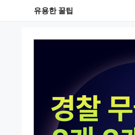
컨
유용한 꿀팁
텐
츠
로
건
너
뛰
기