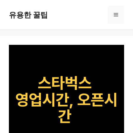
컨
텐
유용한 꿀팁
메
츠
로
뉴
건
너
뛰
기