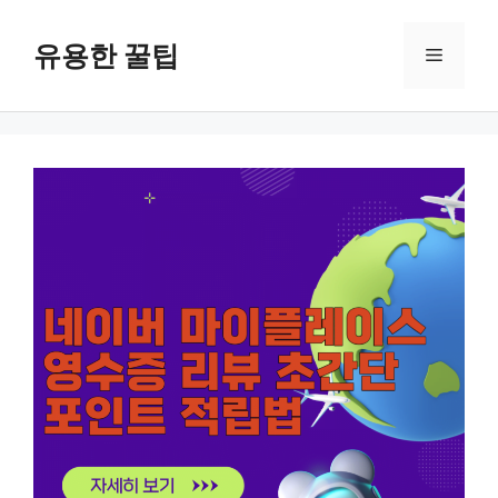
컨
텐
유용한 꿀팁
메
츠
로
뉴
건
너
뛰
기