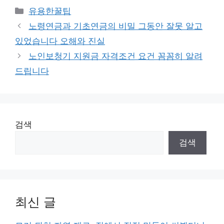
카
유용한꿀팁
테
노령연금과 기초연금의 비밀 그동안 잘못 알고
고
있었습니다 오해와 진실
리
노인보청기 지원금 자격조건 요건 꼼꼼히 알려
드립니다
검색
검색
최신 글