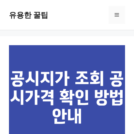
컨
텐
유용한 꿀팁
메
츠
로
뉴
건
너
뛰
기