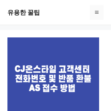
컨
텐
유용한 꿀팁
메
츠
로
뉴
건
너
뛰
기