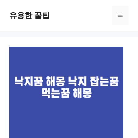
컨
텐
유용한 꿀팁
메
츠
로
뉴
건
너
뛰
기