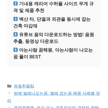
기내용 캐리어 수하물 사이즈 무게 규
격 및 제품 추천
벽산 타, 단열과 외관을 동시에 잡는
건축 마감재
유튜브 음악 다운로드하는 방법! 음원
추출, 동영상 다운로드
아는사람 꿈해몽, 아는사람이 나오는
꿈 풀이 BEST
카
유용한꿀팁
테
방에 벌레나오는꿈, 벌레 잡는꿈 해몽 사례별 정
고
리
리
무덤꿈해몽, 묘지 또는 공동묘지와 관련된 꿈해