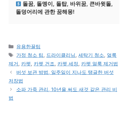
돌꿈, 돌멩이, 돌탑, 바위꿈, 큰바윗돌,
돌덩어리에 관한 꿈해몽!
카
유용한꿀팁
테
태
가정 청소 팁
,
드라이클리닝
,
세탁기 청소
,
얼룩
고
그
제거
,
카펫
,
카펫 건조
,
카펫 세정
,
카펫 얼룩 제거법
리
버섯 보관 방법, 일주일이 지나도 탱글한 버섯
저장법
소파 가죽 관리, 10년을 써도 새것 같은 관리 비
법