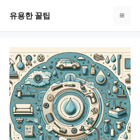
컨
텐
유용한 꿀팁
메
츠
로
뉴
건
너
뛰
기