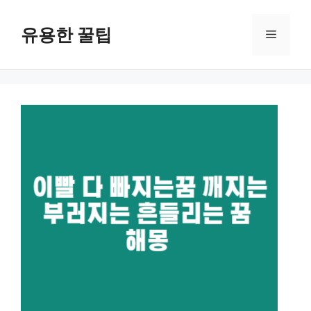
컨
텐
유용한 꿀팁
메
츠
로
뉴
건
너
뛰
기