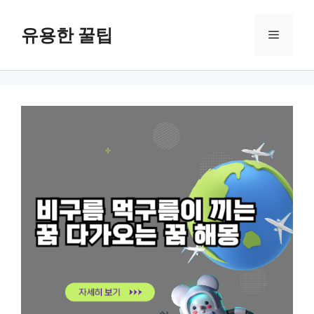
컨
텐
유용한 꿀팁
메
츠
로
뉴
건
너
뛰
기