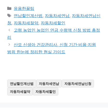
카
유용한꿀팁
테
태
연납할인계산법
,
자동차세연납
,
자동차세연납신
고
그
청
,
자동차세절약
,
자동차세할인
리
고령 농업인 농업인 연금 수령액 신청 방법 총정
리
산모 신생아 건강관리사, 신청 기간·비용·지원
범위 한눈에 정리한 현실 가이드
연납할인계산법
자동차세연납
자동차세연납신청
자동차세절약
자동차세할인