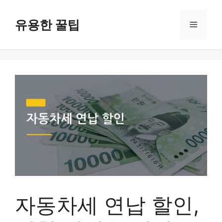
컨
텐
유용한 꿀팁
메
츠
로
뉴
건
너
뛰
기
자동차세 연납 할인,