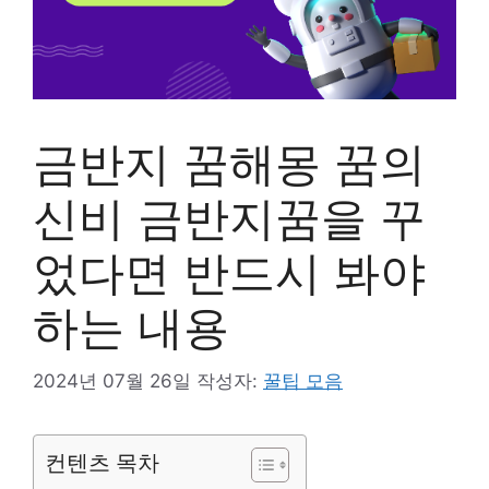
금반지 꿈해몽 꿈의
신비 금반지꿈을 꾸
었다면 반드시 봐야
하는 내용
2024년 07월 26일
작성자:
꿀팁 모음
컨텐츠 목차