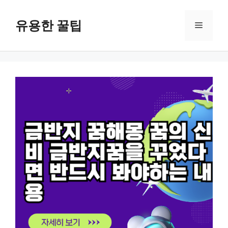
컨
텐
유용한 꿀팁
메
츠
로
뉴
건
너
뛰
기