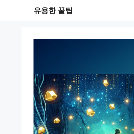
컨
유용한 꿀팁
텐
츠
로
건
너
뛰
기