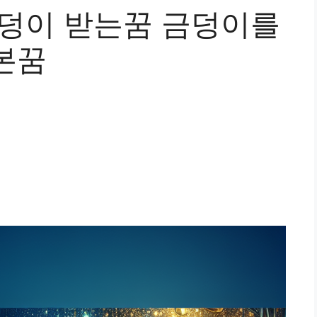
금덩이 받는꿈 금덩이를
본꿈