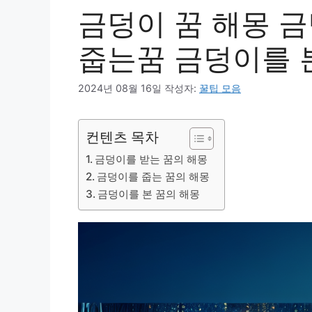
금덩이 꿈 해몽 
줍는꿈 금덩이를 
2024년 08월 16일
작성자:
꿀팁 모음
컨텐츠 목차
금덩이를 받는 꿈의 해몽
금덩이를 줍는 꿈의 해몽
금덩이를 본 꿈의 해몽