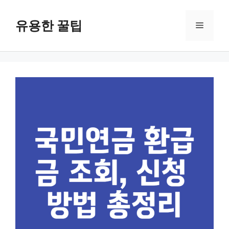
컨
텐
유용한 꿀팁
메
츠
로
뉴
건
너
뛰
기