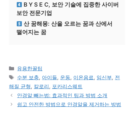
B Y S E C, 보안 기술에 집중한 사이버
보안 전문기업
산 꿈해몽: 산을 오르는 꿈과 산에서
떨어지는 꿈
카
유용한꿀팁
테
태
수분 보충
,
아이들
,
운동
,
이온음료
,
임신부
,
전
고
그
해질 균형
,
칼로리
,
포카리스웨트
리
안경알 빼는법: 효과적인 팁과 방법 소개
쉽고 안전한 방법으로 안경알을 제거하는 방법