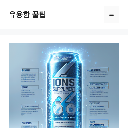
컨
텐
유용한 꿀팁
메
츠
로
뉴
건
너
뛰
기