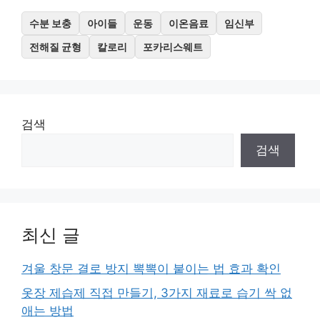
수분 보충
아이들
운동
이온음료
임신부
전해질 균형
칼로리
포카리스웨트
검색
검색
최신 글
겨울 창문 결로 방지 뽁뽁이 붙이는 법 효과 확인
옷장 제습제 직접 만들기, 3가지 재료로 습기 싹 없
애는 방법