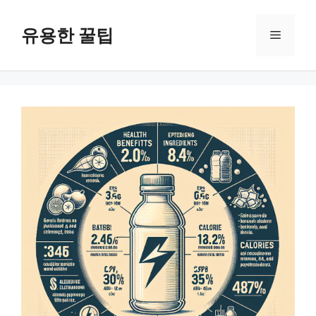
컨
텐
유용한 꿀팁
메
츠
로
뉴
건
너
뛰
기