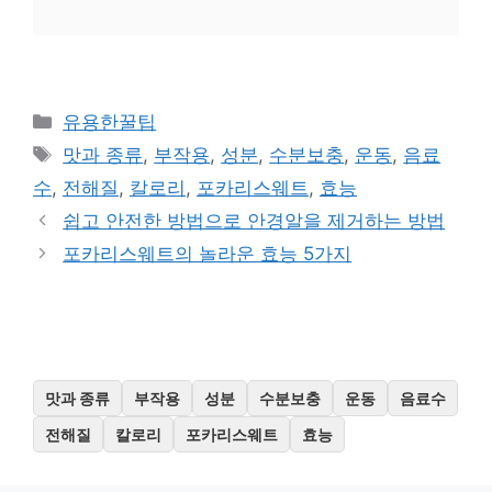
카
유용한꿀팁
테
태
맛과 종류
,
부작용
,
성분
,
수분보충
,
운동
,
음료
고
그
수
,
전해질
,
칼로리
,
포카리스웨트
,
효능
리
쉽고 안전한 방법으로 안경알을 제거하는 방법
포카리스웨트의 놀라운 효능 5가지
맛과 종류
부작용
성분
수분보충
운동
음료수
전해질
칼로리
포카리스웨트
효능