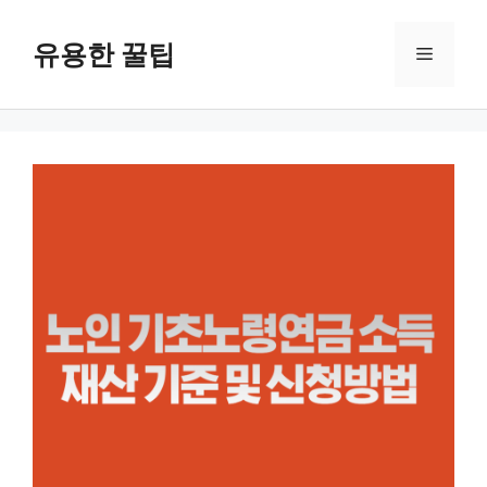
컨
텐
유용한 꿀팁
메
츠
로
뉴
건
너
뛰
기