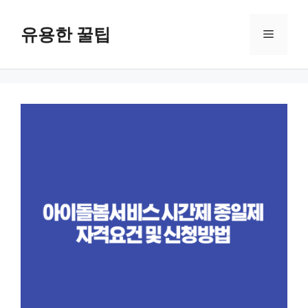
컨
텐
유용한 꿀팁
메
츠
로
뉴
건
너
뛰
기