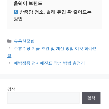
홈웨어 브랜드
방충망 청소, 벌레 유입 확 줄어드는
방법
카
유용한꿀팁
테
주휴수당 지급 조건 및 계산 방법 이것 하나면
고
끝
리
예방접종 전자예진표 작성 방법 총정리
검색
검색