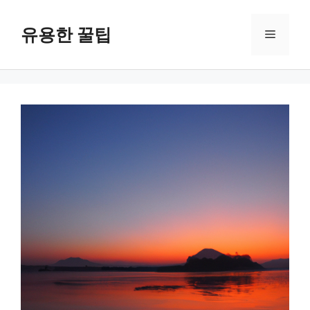
컨
텐
유용한 꿀팁
메
츠
로
뉴
건
너
뛰
기