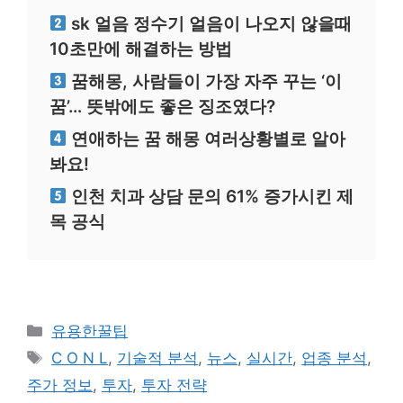
sk 얼음 정수기 얼음이 나오지 않을때
10초만에 해결하는 방법
꿈해몽, 사람들이 가장 자주 꾸는 ‘이
꿈’… 뜻밖에도 좋은 징조였다?
연애하는 꿈 해몽 여러상황별로 알아
봐요!
인천 치과 상담 문의 61% 증가시킨 제
목 공식
카
유용한꿀팁
테
태
C O N L
,
기술적 분석
,
뉴스
,
실시간
,
업종 분석
,
고
그
주가 정보
,
투자
,
투자 전략
리