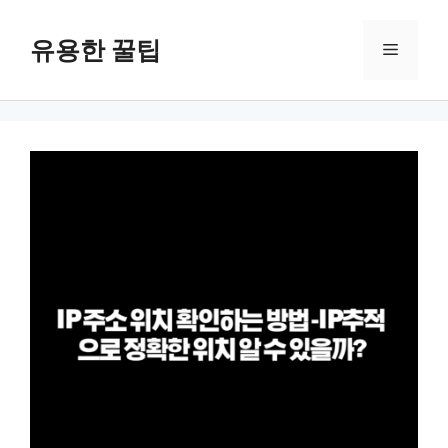
컨
텐
유용한 꿀팁
메
츠
로
뉴
건
너
뛰
기