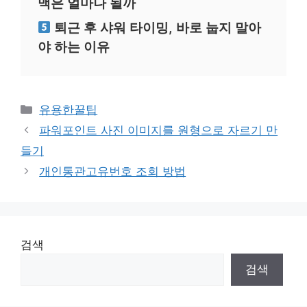
맥은 얼마나 될까
퇴근 후 샤워 타이밍, 바로 눕지 말아
야 하는 이유
카
유용한꿀팁
테
파워포인트 사진 이미지를 원형으로 자르기 만
고
들기
리
개인통관고유번호 조회 방법
검색
검색