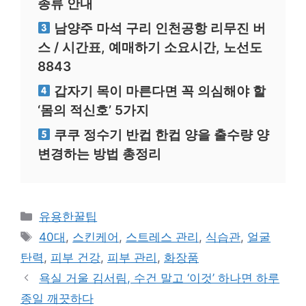
종류 안내
남양주 마석 구리 인천공항 리무진 버
스 / 시간표, 예매하기 소요시간, 노선도
8843
갑자기 목이 마른다면 꼭 의심해야 할
‘몸의 적신호’ 5가지
쿠쿠 정수기 반컵 한컵 양을 출수량 양
변경하는 방법 총정리
카
유용한꿀팁
테
태
40대
,
스킨케어
,
스트레스 관리
,
식습관
,
얼굴
고
그
탄력
,
피부 건강
,
피부 관리
,
화장품
리
욕실 거울 김서림, 수건 말고 ‘이것’ 하나면 하루
종일 깨끗하다