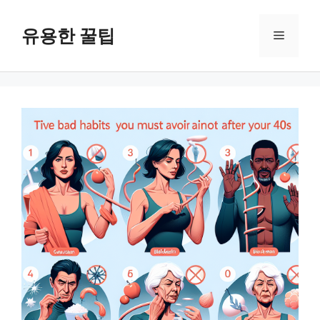
컨
텐
유용한 꿀팁
메
츠
로
뉴
건
너
뛰
기