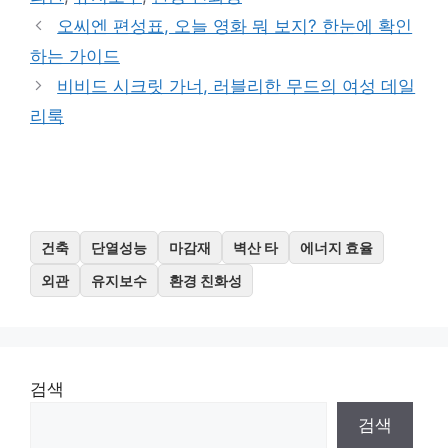
리
오씨엔 편성표, 오늘 영화 뭐 보지? 한눈에 확인
하는 가이드
비비드 시크릿 가너, 러블리한 무드의 여성 데일
리룩
건축
단열성능
마감재
벽산 타
에너지 효율
외관
유지보수
환경 친화성
검색
검색