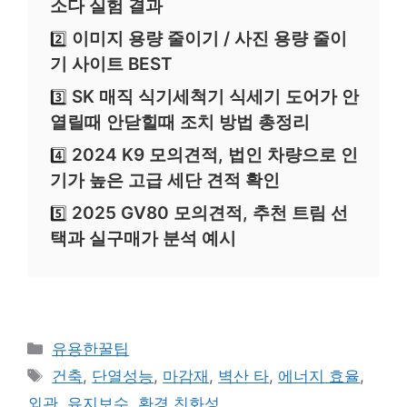
소다 실험 결과
이미지 용량 줄이기 / 사진 용량 줄이
2️⃣
기 사이트 BEST
SK 매직 식기세척기 식세기 도어가 안
3️⃣
열릴때 안닫힐때 조치 방법 총정리
2024 K9 모의견적, 법인 차량으로 인
4️⃣
기가 높은 고급 세단 견적 확인
2025 GV80 모의견적, 추천 트림 선
5️⃣
택과 실구매가 분석 예시
카
유용한꿀팁
테
태
건축
,
단열성능
,
마감재
,
벽산 타
,
에너지 효율
,
고
그
외관
,
유지보수
,
환경 친화성