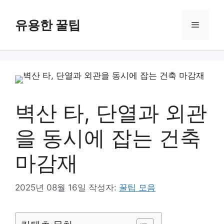
컨
텐
유용한 꿀팁
메
츠
로
뉴
건
너
뛰
기
벽산 타, 단열과 외관
을 동시에 잡는 건축
마감재
2025년 08월 16일
작성자:
꿀팁 모음