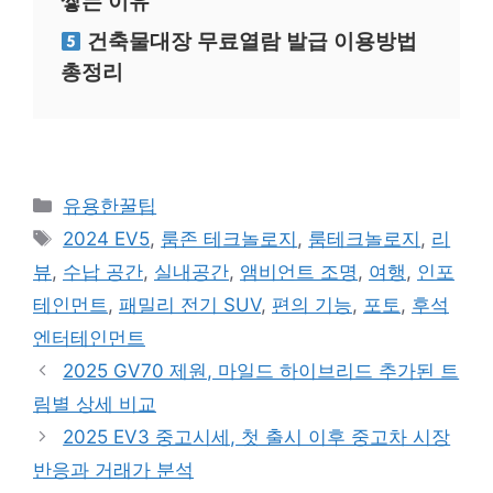
쌓는 이유
건축물대장 무료열람 발급 이용방법
총정리
카
유용한꿀팁
테
태
2024 EV5
,
룸존 테크놀로지
,
룸테크놀로지
,
리
고
그
뷰
,
수납 공간
,
실내공간
,
앰비언트 조명
,
여행
,
인포
리
테인먼트
,
패밀리 전기 SUV
,
편의 기능
,
포토
,
후석
엔터테인먼트
2025 GV70 제원, 마일드 하이브리드 추가된 트
림별 상세 비교
2025 EV3 중고시세, 첫 출시 이후 중고차 시장
반응과 거래가 분석