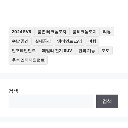
2024 EV5
룸존 테크놀로지
룸테크놀로지
리뷰
수납 공간
실내공간
앰비언트 조명
여행
인포테인먼트
패밀리 전기 SUV
편의 기능
포토
후석 엔터테인먼트
검색
검색