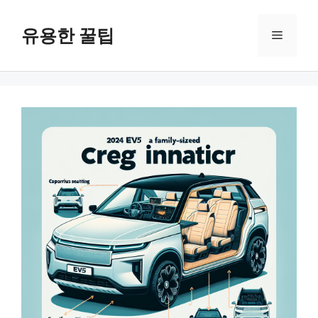
컨
텐
유용한 꿀팁
메
츠
로
뉴
건
너
뛰
기