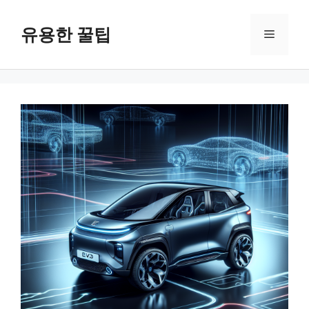
컨
텐
유용한 꿀팁
메
츠
로
뉴
건
너
뛰
기