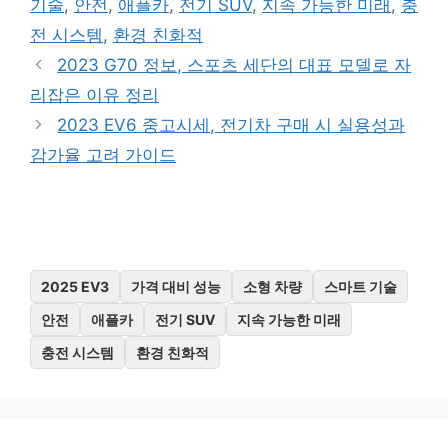
기술
,
안전
,
애플카
,
전기 SUV
,
지속 가능한 미래
,
충
리
전 시스템
,
환경 친화적
2023 G70 정보, 스포츠 세단의 대표 모델로 자
리잡은 이유 정리
2023 EV6 중고시세, 전기차 구매 시 실용성과
감가율 고려 가이드
2025 EV3
가격 대비 성능
소형 차량
스마트 기술
안전
애플카
전기 SUV
지속 가능한 미래
충전 시스템
환경 친화적