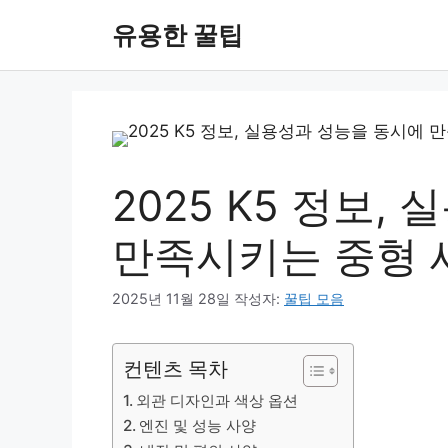
컨
유용한 꿀팁
텐
츠
로
건
너
뛰
기
2025 K5 정보,
만족시키는 중형 
2025년 11월 28일
작성자:
꿀팁 모음
컨텐츠 목차
외관 디자인과 색상 옵션
엔진 및 성능 사양