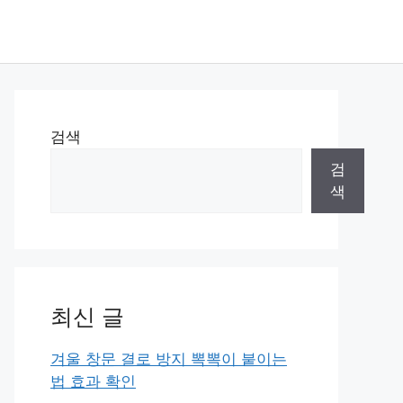
검색
검
색
최신 글
겨울 창문 결로 방지 뽁뽁이 붙이는
법 효과 확인