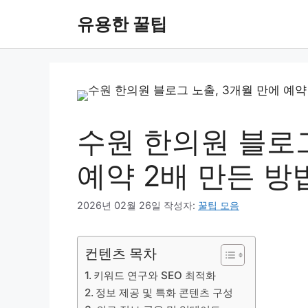
컨
유용한 꿀팁
텐
츠
로
건
너
뛰
기
수원 한의원 블로그
예약 2배 만든 방
2026년 02월 26일
작성자:
꿀팁 모음
컨텐츠 목차
키워드 연구와 SEO 최적화
정보 제공 및 특화 콘텐츠 구성