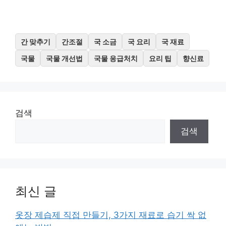
간 맞추기
간조절
국 소금
국 요리
국 재료
국물
국물 개선법
국물 응급처치
요리 팁
향신료
검색
검색
최신 글
옷장 제습제 직접 만들기, 3가지 재료로 습기 싹 없