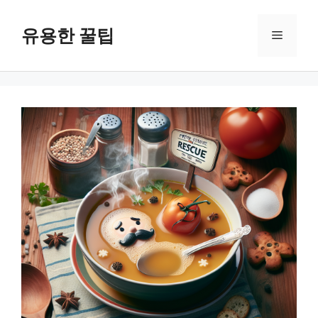
컨
텐
유용한 꿀팁
메
츠
로
뉴
건
너
뛰
기