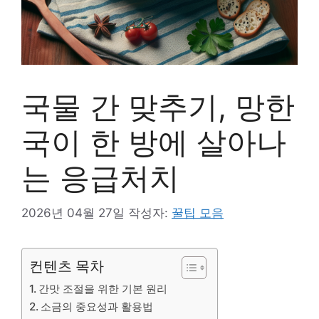
국물 간 맞추기, 망한
국이 한 방에 살아나
는 응급처치
2026년 04월 27일
작성자:
꿀팁 모음
컨텐츠 목차
간맛 조절을 위한 기본 원리
소금의 중요성과 활용법