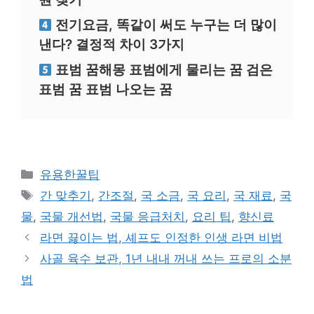
전기요금, 똑같이 써도 누구는 더 많이
낸다? 결정적 차이 3가지
표범 꿈해몽 표범에게 물리는 꿈 검은
표범 꿈 표범 나오는 꿈
카
유용한꿀팁
테
태
간 맞추기
,
간조절
,
국 소금
,
국 요리
,
국 재료
,
국
고
그
물
,
국물 개선법
,
국물 응급처치
,
요리 팁
,
향신료
리
라면 끓이는 법, 셰프도 인정한 인생 라면 비법
사골 육수 보관, 1년 내내 꺼내 쓰는 프로의 소분
법