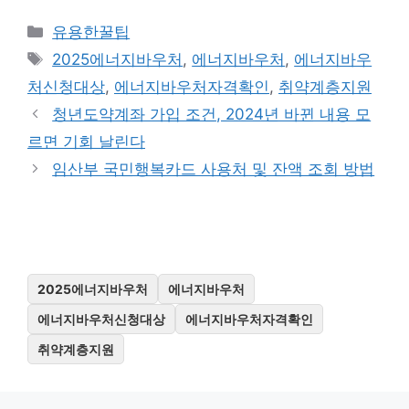
카
유용한꿀팁
테
태
2025에너지바우처
,
에너지바우처
,
에너지바우
고
그
처신청대상
,
에너지바우처자격확인
,
취약계층지원
리
청년도약계좌 가입 조건, 2024년 바뀐 내용 모
르면 기회 날린다
임산부 국민행복카드 사용처 및 잔액 조회 방법
2025에너지바우처
에너지바우처
에너지바우처신청대상
에너지바우처자격확인
취약계층지원