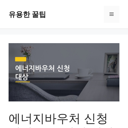
컨
텐
유용한 꿀팁
메
츠
로
뉴
건
너
뛰
기
에너지바우처 신청