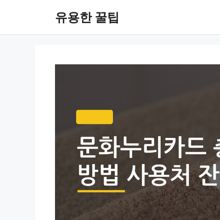
컨
유용한 꿀팁
텐
츠
로
건
너
뛰
기