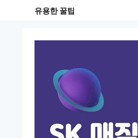
컨
유용한 꿀팁
텐
츠
로
건
너
뛰
기