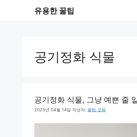
컨
유용한 꿀팁
텐
츠
로
건
너
뛰
공기정화 식물
기
공기정화 식물, 그냥 예쁜 줄
2025년 04월 14일
작성자:
꿀팁 모음