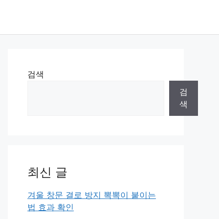
검색
검
색
최신 글
겨울 창문 결로 방지 뽁뽁이 붙이는
법 효과 확인