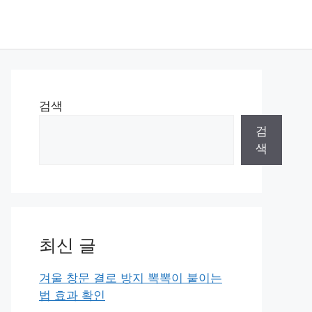
검색
검
색
최신 글
겨울 창문 결로 방지 뽁뽁이 붙이는
법 효과 확인