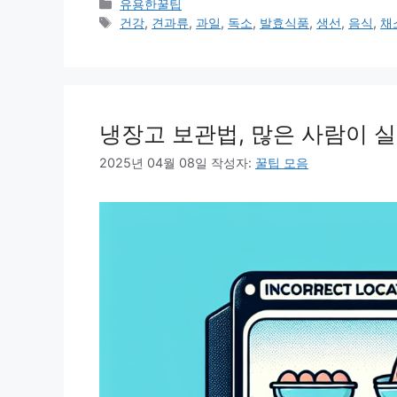
카
유용한꿀팁
테
태
건강
,
견과류
,
과일
,
독소
,
발효식품
,
생선
,
음식
,
채
고
그
리
냉장고 보관법, 많은 사람이 실
2025년 04월 08일
작성자:
꿀팁 모음