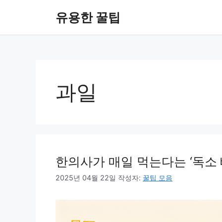
컨
유용한 꿀팁
텐
츠
로
건
너
뛰
과일
기
한의사가 매일 먹는다는 ‘독소 
2025년 04월 22일
작성자:
꿀팁 모음