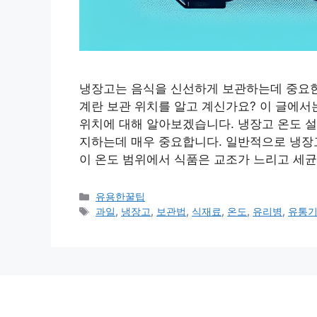
냉장고는 음식을 신선하게 보관하는데 중요한
계란 보관 위치를 알고 계신가요? 이 글에서
위치에 대해 알아보겠습니다. 냉장고 온도 설
지하는데 매우 중요합니다. 일반적으로 냉장고
이 온도 범위에서 식품은 교조가 느리고 세균
카
유용한꿀팁
테
태
과일
,
냉장고
,
보관법
,
식재료
,
온도
,
유리병
,
유통
고
그
리