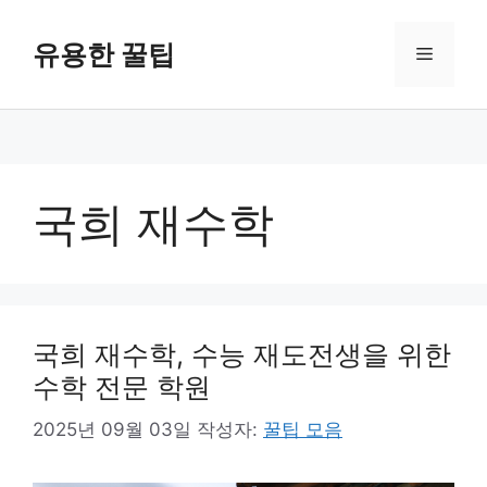
컨
텐
유용한 꿀팁
메
츠
로
뉴
건
너
뛰
기
국희 재수학
국희 재수학, 수능 재도전생을 위한
수학 전문 학원
2025년 09월 03일
작성자:
꿀팁 모음