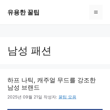
컨
텐
유용한 꿀팁
메
츠
로
뉴
건
너
뛰
기
남성 패션
하프 나틱, 캐주얼 무드를 강조한
남성 브랜드
2025년 09월 21일
작성자:
꿀팁 모음