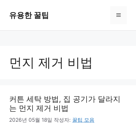
컨
텐
유용한 꿀팁
메
츠
로
뉴
건
너
뛰
기
먼지 제거 비법
커튼 세탁 방법, 집 공기가 달라지
는 먼지 제거 비법
2026년 05월 18일
작성자:
꿀팁 모음