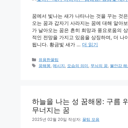
꿈에서 빛나는 새가 나타나는 것을 꾸는 것은
오는 꿈과 갑자기 사라지는 꿈에 대해 알아보
가 날아오는 꿈은 흔히 희망과 풍요로움의 상
적인 전망을 가지고 있음을 상징하며, 더 나
됩니다. 황금빛 새가 …
더 읽기
카
유용한꿀팁
테
태
꿈해몽
,
메시지
,
모습의 의미
,
무늬의 꿈
,
불안감 해
고
그
리
하늘을 나는 성 꿈해몽: 구름 
무너지는 꿈
2025년 02월 20일
작성자:
꿀팁 모음