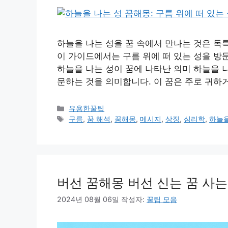
하늘을 나는 성을 꿈 속에서 만나는 것은 독
이 가이드에서는 구름 위에 떠 있는 성을 방
하늘을 나는 성이 꿈에 나타난 의미 하늘을 나
문하는 것을 의미합니다. 이 꿈은 주로 귀하
카
유용한꿀팁
테
태
구름
,
꿈 해석
,
꿈해몽
,
메시지
,
상징
,
심리학
,
하늘을
고
그
리
버선 꿈해몽 버선 신는 꿈 사는
2024년 08월 06일
작성자:
꿀팁 모음