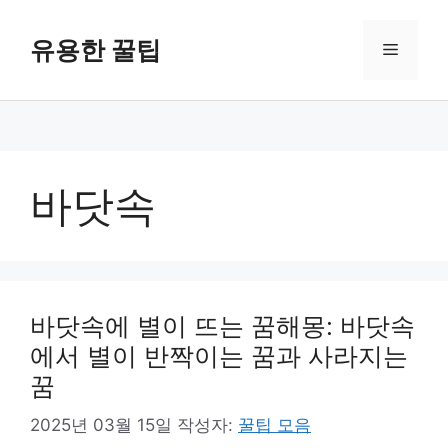
컨
텐
유용한 꿀팁
메
츠
로
뉴
건
너
뛰
기
바닷속
바닷속에 별이 뜨는 꿈해몽: 바닷속
에서 별이 반짝이는 꿈과 사라지는
꿈
2025년 03월 15일
작성자:
꿀팁 모음