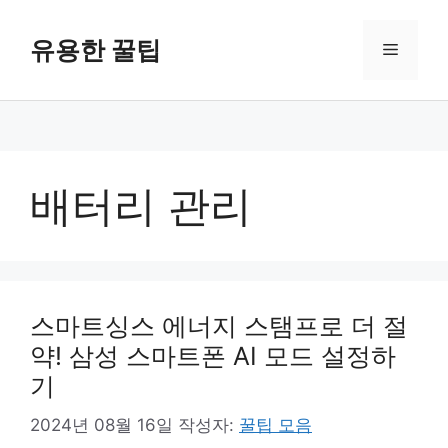
컨
텐
유용한 꿀팁
메
츠
로
뉴
건
너
뛰
기
배터리 관리
스마트싱스 에너지 스탬프로 더 절
약! 삼성 스마트폰 AI 모드 설정하
기
2024년 08월 16일
작성자:
꿀팁 모음