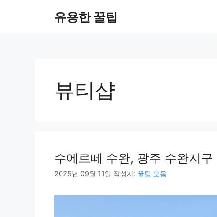
컨
유용한 꿀팁
텐
츠
로
건
너
뛰
뷰티샵
기
수에르떼 수완, 광주 수완지구
2025년 09월 11일
작성자:
꿀팁 모음