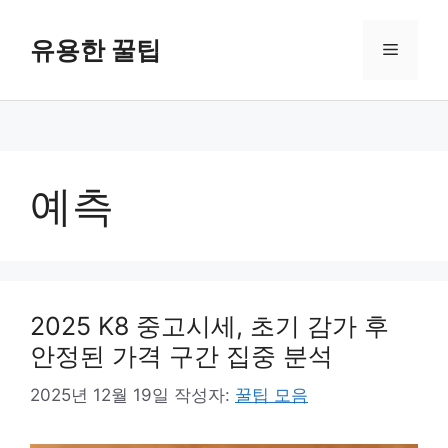
컨
텐
유용한 꿀팁
메
츠
로
뉴
건
너
뛰
기
예측
2025 K8 중고시세, 초기 감가 후
안정된 가격 구간 집중 분석
2025년 12월 19일
작성자:
꿀팁 모음