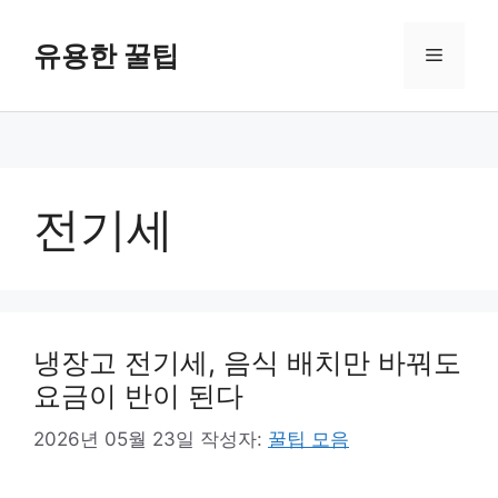
컨
텐
유용한 꿀팁
메
츠
로
뉴
건
너
뛰
기
전기세
냉장고 전기세, 음식 배치만 바꿔도
요금이 반이 된다
2026년 05월 23일
작성자:
꿀팁 모음