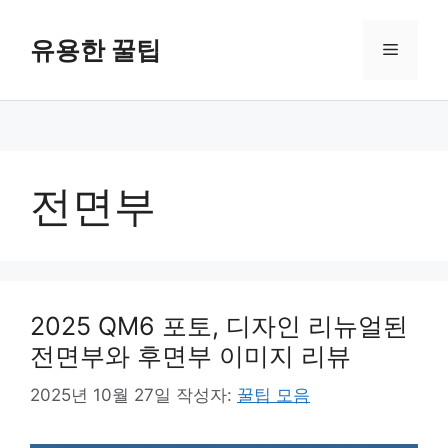
컨
텐
유용한 꿀팁
메
츠
로
뉴
건
너
뛰
기
전면부
2025 QM6 포토, 디자인 리뉴얼된
전면부와 후면부 이미지 리뷰
2025년 10월 27일
작성자:
꿀팁 모음