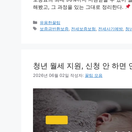
해봤고, 그 과정을 있는 그대로 정리한다.
카
유용한꿀팁
테
태
보증금반환보증
,
전세보증보험
,
전세사기예방
,
청
고
그
리
청년 월세 지원, 신청 안 하면 
2026년 06월 02일
작성자:
꿀팁 모음