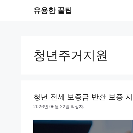
컨
유용한 꿀팁
텐
츠
로
건
너
뛰
청년주거지원
기
청년 전세 보증금 반환 보증 
2026년 06월 22일
작성자: