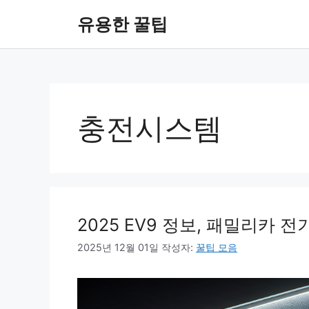
컨
유용한 꿀팁
텐
츠
로
건
너
뛰
충전시스템
기
2025 EV9 정보, 패밀리카
2025년 12월 01일
작성자:
꿀팁 모음