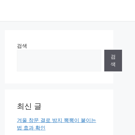
검색
검
색
최신 글
겨울 창문 결로 방지 뽁뽁이 붙이는
법 효과 확인