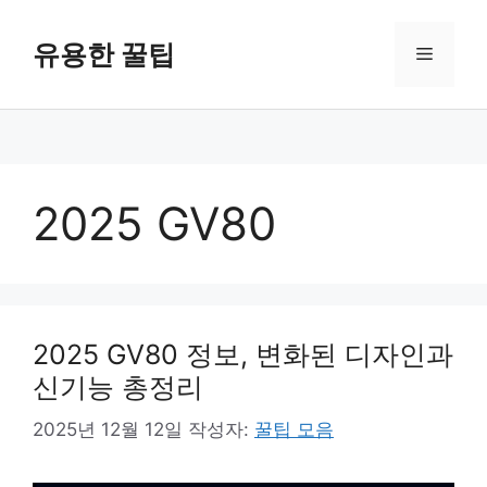
컨
텐
유용한 꿀팁
메
츠
로
뉴
건
너
뛰
기
2025 GV80
2025 GV80 정보, 변화된 디자인과
신기능 총정리
2025년 12월 12일
작성자:
꿀팁 모음