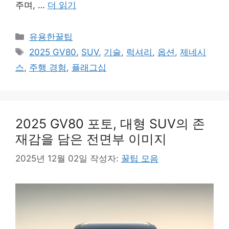
주며, …
더 읽기
카
유용한꿀팁
테
태
2025 GV80
,
SUV
,
기술
,
럭셔리
,
옵션
,
제네시
고
그
스
,
주행 경험
,
플래그십
리
2025 GV80 포토, 대형 SUV의 존
재감을 담은 전면부 이미지
2025년 12월 02일
작성자:
꿀팁 모음