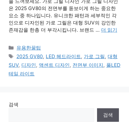
을 느껴보세요. 가로 그릴 디자인 가로 그릴 디자인
은 2025 GV80의 전면부를 돋보이게 하는 중요한
요소 중 하나입니다. 유니크한 패턴과 세부적인 각
인으로 디자인된 가로 그릴은 대형 SUV의 강인한
존재감을 한층 더 부각시킵니다. 브랜드 …
더 읽기
카
유용한꿀팁
테
태
2025 GV80
,
LED 헤드라이트
,
가로 그릴
,
대형
고
그
SUV
,
디자인
,
액센트 디자인
,
전면부 이미지
,
풀LED
리
테일 라이트
검색
검색