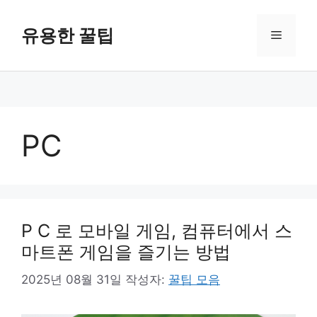
컨
텐
유용한 꿀팁
메
츠
로
뉴
건
너
뛰
기
PC
P C 로 모바일 게임, 컴퓨터에서 스
마트폰 게임을 즐기는 방법
2025년 08월 31일
작성자:
꿀팁 모음