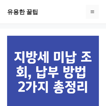
컨
텐
유용한 꿀팁
메
츠
로
뉴
건
너
뛰
기