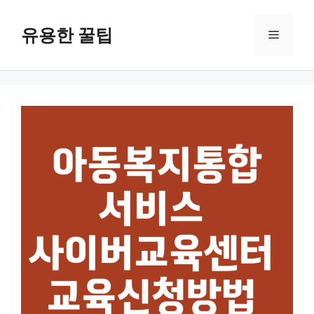
컨
텐
유용한 꿀팁
메
츠
로
뉴
건
너
뛰
기