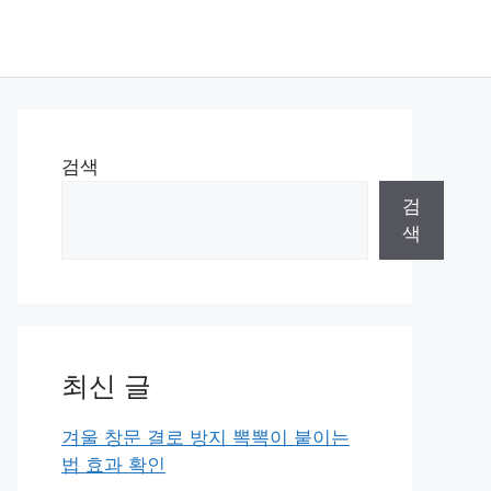
검색
검
색
최신 글
겨울 창문 결로 방지 뽁뽁이 붙이는
법 효과 확인