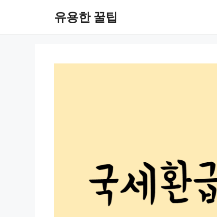
컨
유용한 꿀팁
텐
츠
로
건
너
뛰
기