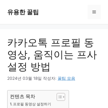
컨
텐
유용한 꿀팁
메
츠
로
뉴
건
너
카카오톡 프로필 동
뛰
기
영상, 움직이는 프사
설정 방법
2024년 03월 18일
작성자:
꿀팁 모음
컨텐츠 목차
프로필 동영상 설정하기